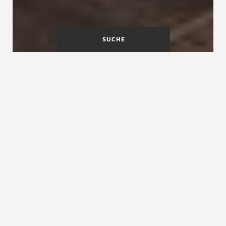
SUCHE
Welche Lösung für
barrierefreies Wohnen?
Barrierefreie Treppen kommen dem
zunehmenden Bedürfnis in Wohnungen
entgegen, den Lebensabend im eigenen Haus zu
verbringen. Alters- und Seniorengerechte
Wohnraum ist ein Ergebnis veränderter
Ansprüche der Generationen. Eine
Treppenmeister Treppenanlage kann barrierefrei
angepasst werden. Ob mehr Lichtquellen in der
Wohnung, ein zusätzlicher Wandhandlauf,