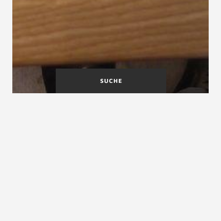
SUCHE
Zugelassene Stelle
Z-Stufen
Z-Stufe, Winkelstufe
Als Z- Stufe bezeichnet man eine Stufe mit einem
abgekanteten und einem aufgekanteten Stufenrand.