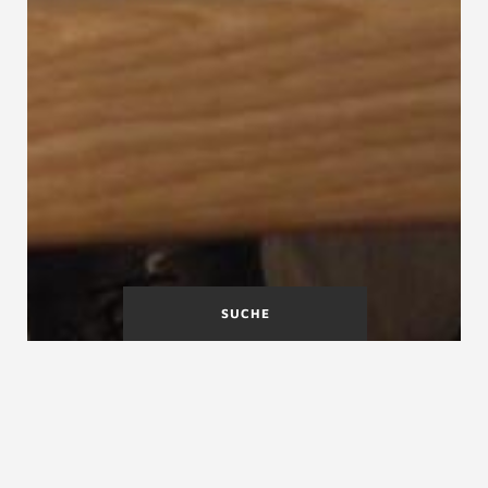
SUCHE
Gitterrosttreppen
Gleitschutzprofil
Glastreppen