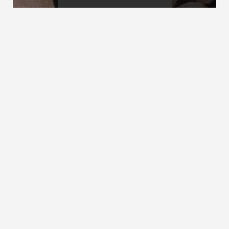
Gehbereich
Gehsicherheit
Gehlinie
siehe
Treppenlauflinie
ZURÜCK ZUM LEXIKON
NACH OBEN