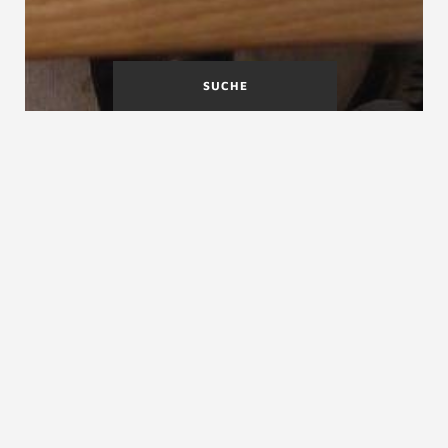
SUCHE
Baumtreppe
Bauprodukte
Bauordnungen
siehe
Baurecht
siehe
Landesbauordnungen
siehe
Landesbauordnungen in der Schweiz
siehe
Landesbauordnungen in Deutschland
siehe
Landesbauordnungen in Österreich
ZURÜCK ZUM LEXIKON