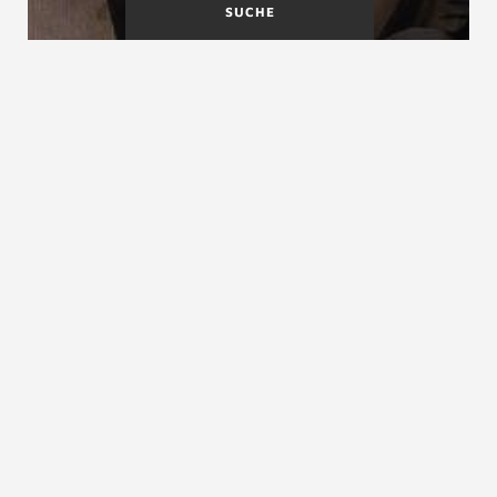
SUCHE
Barrierefreiheit
Bauaufsichtliche Zulassung
Bau-berufsgenossenschaft
siehe
Berufsgenossenschaft
ZURÜCK ZUM LEXIKON
NACH OBEN