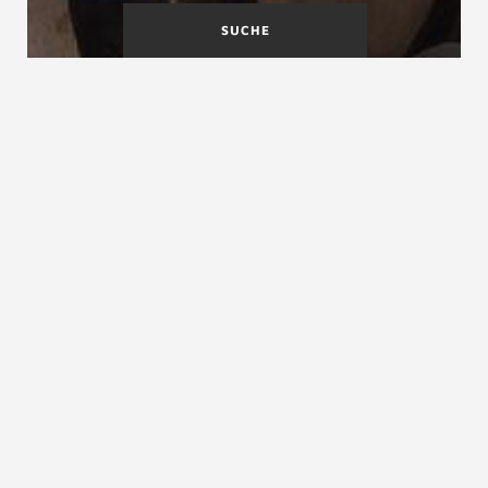
SUCHE
Ausbessern
Ausgleichstreppe
Ausgleichsstufe
Ausgleichsstufe, Ausgleichstreppe
Die Ausgleichsstufe ist ein stufenförmig (und nicht
rampenförmig als Gefälle) angeordneter Ausgleich
zwischen zwei unterschiedlich hohen Bodenflächen.
Als Ausgleichsstufe wird nach DIN 18065 eine „…Stufe
zwischen zwei Nutzungsebenen mit geringem
Höhenunterschied“ bezeichnet, drei Steigungen gelten
baurechtlich bereits als Treppenlauf. Aus
Sicherheitsgründen werden in Bauten und auch bei